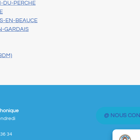
ON-DU-PERCHE
RE
RES-EN-BEAUCE
ON-GARDAIS
CBDM)
phonique
@ NOUS CO
endredi
8 36 34