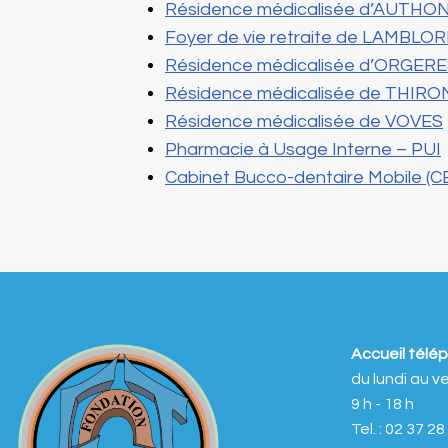
Résidence médicalisée d’AUTH
Foyer de vie retraite de LAMBLO
Résidence médicalisée d’ORGE
Résidence médicalisée de THIR
Résidence médicalisée de VOVES
Pharmacie à Usage Interne – PUI
Cabinet Bucco-dentaire Mobile (
Accueil télé
du lundi au v
9 h - 18 h
Tel. : 02 37 2