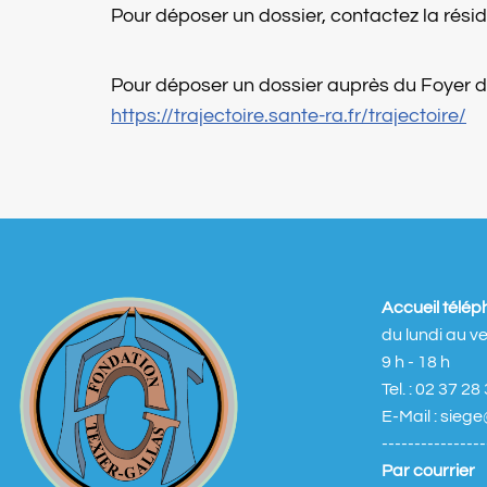
Pour déposer un dossier, contactez la rési
Pour déposer un dossier auprès du Foyer d
https://trajectoire.sante-ra.fr/trajectoire/
Accueil télé
du lundi au v
9 h - 18 h
Tel. : 02 37 28
E-Mail : sieg
----------------
Par courrier