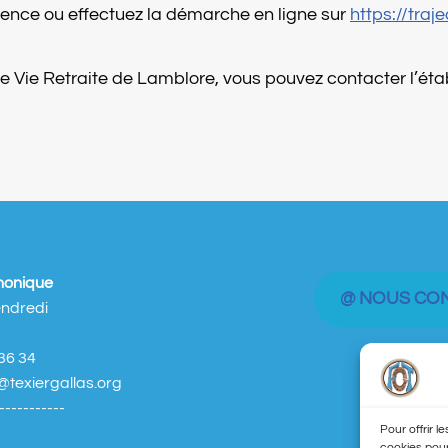
dence ou effectuez la démarche en ligne sur
https://traje
e Vie Retraite de Lamblore, vous pouvez contacter l’ét
phonique
@ NOUS CO
endredi
 36 34
e@texiergallas.org
-----------
Pour offrir l
cookies pour