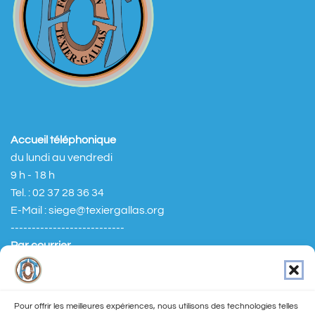
Accueil téléphonique
du lundi au vendredi
9 h - 18 h
Tel. : 02 37 28 36 34
E-Mail : siege@texiergallas.org
---------------------------
Par courrier
Fondation TEXIER GALLAS
16 rue du Petit Change
28000 CHARTRES
Pour offrir les meilleures expériences, nous utilisons des technologies telles